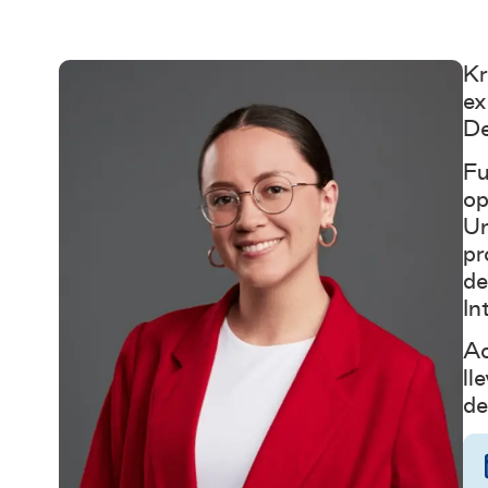
Kr
ex
De
Fu
op
Un
pr
de
In
Ac
ll
de