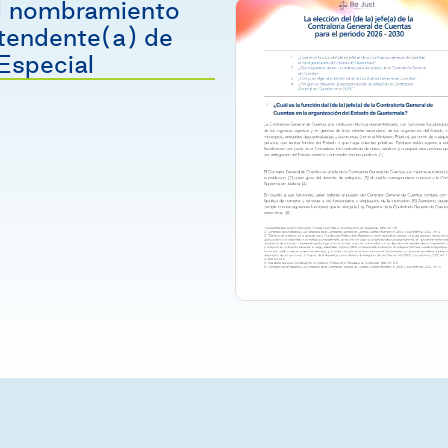
El nombramiento
ntendente(a) de
 Especial